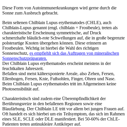
Diese Form von Autoimmunerkrankungen wird gerne durch die
Sonne zum Ausbruch gebracht.
Beim seltenen Chilblain Lupus erythematodes (CHLE), auch
Chilblain-Lupus genannt (engl. chilblain = Frostbeule), treten als
charakteristische Erscheinung symmetrische, auf Druck
schmerzhafte bläulich-rote Schwellungen auf, die in große begrenzte
polsterartige Knoten übergehen können. Diese erinnern an
Frostbeulen. Wichtig ist hierbei die Wahl des richtigen
Sonnenschutz,
es empfiehlt sich das Auftragen von mineralischen
Sonnenschutzpräparaten.
Der Chilblain Lupus erythematodes erscheint meistens in der
feuchtkalten Jahreszeit.
Befallen sind meist kälteexponierte Areale, also Zehen, Fersen,
Ellenbogen, Fersen, Knie, Fußsohlen, Finger, Ohren und Nase.
Beim Chilblain Lupus erythematodes tritt im Allgemeinen keine
Photosensibilität auf.
Charakteristisch sind zudem eine Überempfindlichkeit der
Berührungsreize in den befallenen Regionen sowie eine
Blaufärbung. Der Chilblain LE tritt vor allem bei jungen Frauen auf.
Oft handelt es sich hierbei um ein Teilsymptom, das sich im Rahmen
eines SLE, SCLE oder DLE manifestiert. Bei 50-60% der ChLE-
Patienten treten antinukleäre Antikörper auf.