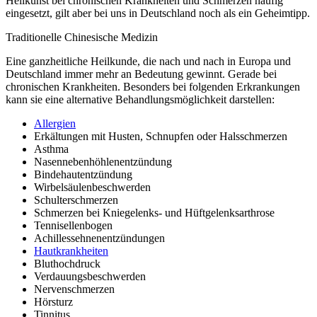
Heilkunst bei chronischen Krankheiten und Schmerzen häufig
eingesetzt, gilt aber bei uns in Deutschland noch als ein Geheimtipp.
Traditionelle Chinesische Medizin
Eine ganzheitliche Heilkunde, die nach und nach in Europa und
Deutschland immer mehr an Bedeutung gewinnt. Gerade bei
chronischen Krankheiten. Besonders bei folgenden Erkrankungen
kann sie eine alternative Behandlungsmöglichkeit darstellen:
Allergien
Erkältungen mit Husten, Schnupfen oder Halsschmerzen
Asthma
Nasennebenhöhlenentzündung
Bindehautentzündung
Wirbelsäulenbeschwerden
Schulterschmerzen
Schmerzen bei Kniegelenks- und Hüftgelenksarthrose
Tennisellenbogen
Achillessehnenentzündungen
Hautkrankheiten
Bluthochdruck
Verdauungsbeschwerden
Nervenschmerzen
Hörsturz
Tinnitus