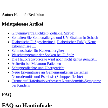
Autor:
Hautinfo Redaktion
Meistgelesene Artikel
Glutenunverträglichkeit (Zöliakie, Sprue)
So halten Sie Sonnenallergie und UV-Strahlen in Schach
Diabetische Fußgeschwüre („Diabetischer Fuß“): Neue
Erkenntnisse ....
Schmusekater für Katzenallergiker
Waschtemperatur der Socken bei Fußpilz
Die Hautkrebsvorsorge wird noch nicht genug genutzt...
Acitretin bei Melanom-Patienten
Schuppenflechte und Übergewicht
Neue Erkenntnisse an Gemeinsamkeiten zwischen
Neurodermitis und Psoriasis (Schuppenflechte)
Creme auf Haferbasis verbessert Neurodermitis-Symptome
bei Kindern
FAQ
FAQ zu Hautinfo.de