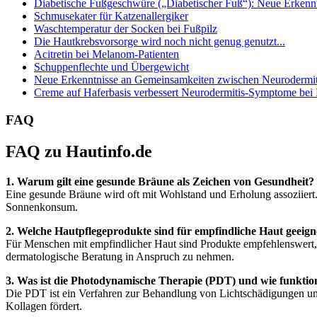
Diabetische Fußgeschwüre („Diabetischer Fuß“): Neue Erkenntn
Schmusekater für Katzenallergiker
Waschtemperatur der Socken bei Fußpilz
Die Hautkrebsvorsorge wird noch nicht genug genutzt...
Acitretin bei Melanom-Patienten
Schuppenflechte und Übergewicht
Neue Erkenntnisse an Gemeinsamkeiten zwischen Neurodermiti
Creme auf Haferbasis verbessert Neurodermitis-Symptome bei
FAQ
FAQ zu Hautinfo.de
1. Warum gilt eine gesunde Bräune als Zeichen von Gesundheit?
Eine gesunde Bräune wird oft mit Wohlstand und Erholung assoziiert
Sonnenkonsum.
2. Welche Hautpflegeprodukte sind für empfindliche Haut geeign
Für Menschen mit empfindlicher Haut sind Produkte empfehlenswert, di
dermatologische Beratung in Anspruch zu nehmen.
3. Was ist die Photodynamische Therapie (PDT) und wie funktion
Die PDT ist ein Verfahren zur Behandlung von Lichtschädigungen und
Kollagen fördert.