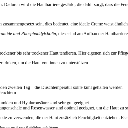
 Dadurch wird die Hautbarriere gestärkt, die dafür sorgt, dass die Feuch
 zusammengesetzt sein, dies bedeutet, eine ideale Creme weist ähnlich
amide und Phosphatidylcholin
, diese sind am Aufbau der Hautbarriere 
ckener bis sehr trockener Haut tendieren. Hier eigenen sich zur Pfle
r trinken, um die Haut von innen zu unterstützen.
eden zweiten Tag – die Duschtemperatur sollte kühl gehalten werden
feuchtern
ramiden und Hyaluronsäure sind sehr gut geeignet.
Orangenschale und Rosenwasser sind optimal geeignet, um die Haut zu s
ukte zu verwenden, die der Haut zusätzlich Feuchtigkeit entziehen. Es s
flegen und vor Schäden schützen.