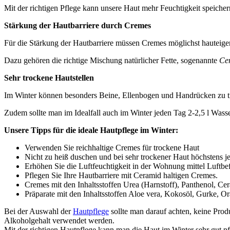
Mit der richtigen Pflege kann unsere Haut mehr Feuchtigkeit speichern.
Stärkung der Hautbarriere durch Cremes
Für die Stärkung der Hautbarriere müssen Cremes möglichst hauteigen
Dazu gehören die richtige Mischung natürlicher Fette, sogenannte
Cer
Sehr trockene Hautstellen
Im Winter können besonders Beine, Ellenbogen und Handrücken zu tro
Zudem sollte man im Idealfall auch im Winter jeden Tag 2-2,5 l Wasse
Unsere Tipps für die ideale Hautpflege im Winter:
Verwenden Sie reichhaltige Cremes für trockene Haut
Nicht zu heiß duschen und bei sehr trockener Haut höchstens j
Erhöhen Sie die Luftfeuchtigkeit in der Wohnung mittel Luftbe
Pflegen Sie Ihre Hautbarriere mit Ceramid haltigen Cremes.
Cremes mit den Inhaltsstoffen Urea (Harnstoff), Panthenol, Ce
Präparate mit den Inhaltsstoffen Aloe vera, Kokosöl, Gurke, 
Bei der Auswahl der
Hautpflege
sollte man darauf achten, keine Prod
Alkoholgehalt verwendet werden.
Mit der richtigen Hautpflege kann man die Haut im Winter sehr gut p