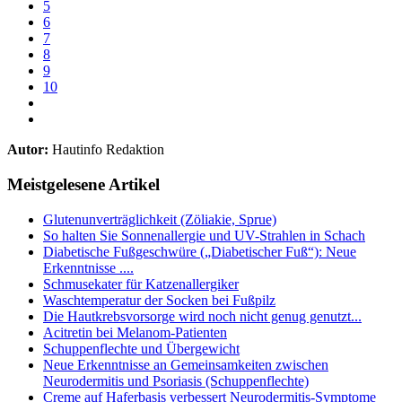
5
6
7
8
9
10
Autor:
Hautinfo Redaktion
Meistgelesene Artikel
Glutenunverträglichkeit (Zöliakie, Sprue)
So halten Sie Sonnenallergie und UV-Strahlen in Schach
Diabetische Fußgeschwüre („Diabetischer Fuß“): Neue
Erkenntnisse ....
Schmusekater für Katzenallergiker
Waschtemperatur der Socken bei Fußpilz
Die Hautkrebsvorsorge wird noch nicht genug genutzt...
Acitretin bei Melanom-Patienten
Schuppenflechte und Übergewicht
Neue Erkenntnisse an Gemeinsamkeiten zwischen
Neurodermitis und Psoriasis (Schuppenflechte)
Creme auf Haferbasis verbessert Neurodermitis-Symptome