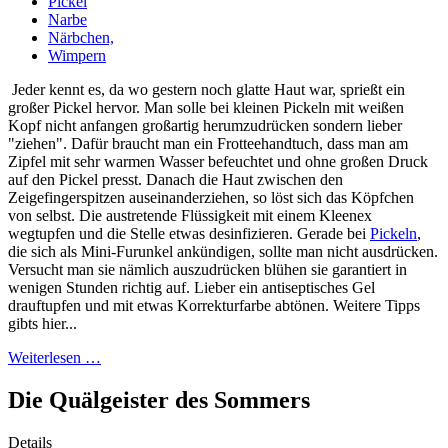
Pickel
Narbe
Närbchen,
Wimpern
Jeder kennt es, da wo gestern noch glatte Haut war, sprießt ein
großer Pickel hervor. Man solle bei kleinen Pickeln mit weißen
Kopf nicht anfangen großartig herumzudrücken sondern lieber
"ziehen". Dafür braucht man ein Frotteehandtuch, dass man am
Zipfel mit sehr warmen Wasser befeuchtet und ohne großen Druck
auf den Pickel presst. Danach die Haut zwischen den
Zeigefingerspitzen auseinanderziehen, so löst sich das Köpfchen
von selbst. Die austretende Flüssigkeit mit einem Kleenex
wegtupfen und die Stelle etwas desinfizieren. Gerade bei
Pickeln
,
die sich als Mini-Furunkel ankündigen, sollte man nicht ausdrücken.
Versucht man sie nämlich auszudrücken blühen sie garantiert in
wenigen Stunden richtig auf. Lieber ein antiseptisches Gel
drauftupfen und mit etwas Korrekturfarbe abtönen. Weitere Tipps
gibts hier...
Weiterlesen …
Die Quälgeister des Sommers
Details