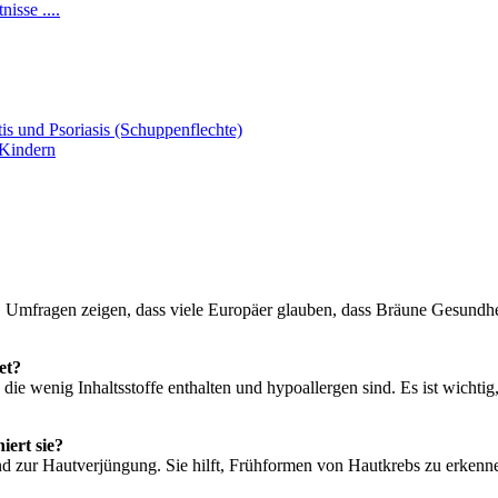
isse ....
s und Psoriasis (Schuppenflechte)
 Kindern
. Umfragen zeigen, dass viele Europäer glauben, dass Bräune Gesundhei
et?
e wenig Inhaltsstoffe enthalten und hypoallergen sind. Es ist wichtig
iert sie?
 zur Hautverjüngung. Sie hilft, Frühformen von Hautkrebs zu erkenne