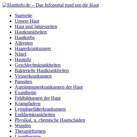
Startseite
Unsere Haut
Haut und Jahreszeiten
Hautkrankheiten
Hautkrebs
Allergien
Haarerkrankungen
Nägel
Hautpilz
Geschlechtskrankheiten
Bakterielle Hautkrankheiten
Viruserkrankungen
Parasiten
Autoimmunerkrankungen der Haut
Exantheme
Fehlbildungen der Haut
Krampfadern
Lymphgefäßerkrankungen
Enddarmkrankheiten
Physikal. u. chemische Hautschäden
Wunden
Therapieformen
Lasertherapie