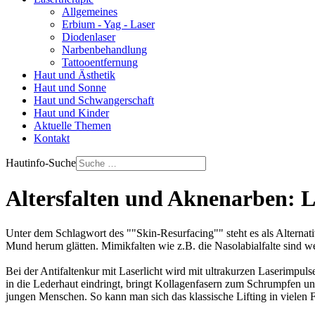
Allgemeines
Erbium - Yag - Laser
Diodenlaser
Narbenbehandlung
Tattooentfernung
Haut und Ästhetik
Haut und Sonne
Haut und Schwangerschaft
Haut und Kinder
Aktuelle Themen
Kontakt
Hautinfo-Suche
Altersfalten und Aknenarben: L
Unter dem Schlagwort des ""Skin-Resurfacing"" steht es als Alterna
Mund herum glätten. Mimikfalten wie z.B. die Nasolabialfalte sind we
Bei der Antifaltenkur mit Laserlicht wird mit ultrakurzen Laserimpulse
in die Lederhaut eindringt, bringt Kollagenfasern zum Schrumpfen u
jungen Menschen. So kann man sich das klassische Lifting in vielen F