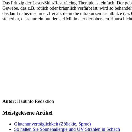
Das Prinzip der Laser-Skin-Resurfacing Therapie ist einfach: Der geb
Gewebe, das z.B. rötlich oder bräunlich verfärbt ist, wird so behande
das läuft nahezu schmerzfrei ab, denn die ultrakurzen Lichtblitze (ca
steuerbar, dass nur ein hundertstel Millimeter der obersten Hautschi
Autor:
Hautinfo Redaktion
Meistgelesene Artikel
Glutenunverträglichkeit (Zöliakie, Sprue)
So halten Sie Sonnenallergie und UV-Strahlen in Schach