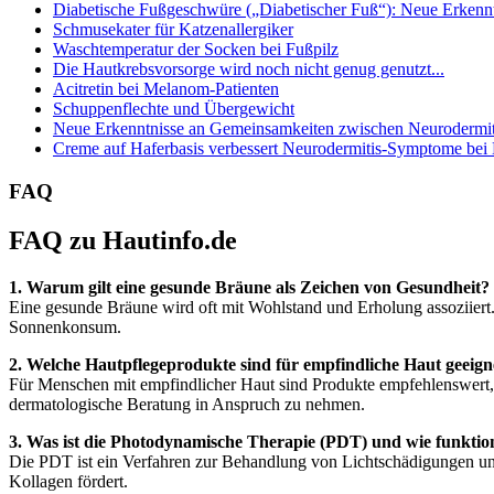
Diabetische Fußgeschwüre („Diabetischer Fuß“): Neue Erkenntn
Schmusekater für Katzenallergiker
Waschtemperatur der Socken bei Fußpilz
Die Hautkrebsvorsorge wird noch nicht genug genutzt...
Acitretin bei Melanom-Patienten
Schuppenflechte und Übergewicht
Neue Erkenntnisse an Gemeinsamkeiten zwischen Neurodermiti
Creme auf Haferbasis verbessert Neurodermitis-Symptome bei
FAQ
FAQ zu Hautinfo.de
1. Warum gilt eine gesunde Bräune als Zeichen von Gesundheit?
Eine gesunde Bräune wird oft mit Wohlstand und Erholung assoziiert
Sonnenkonsum.
2. Welche Hautpflegeprodukte sind für empfindliche Haut geeign
Für Menschen mit empfindlicher Haut sind Produkte empfehlenswert, di
dermatologische Beratung in Anspruch zu nehmen.
3. Was ist die Photodynamische Therapie (PDT) und wie funktion
Die PDT ist ein Verfahren zur Behandlung von Lichtschädigungen und
Kollagen fördert.