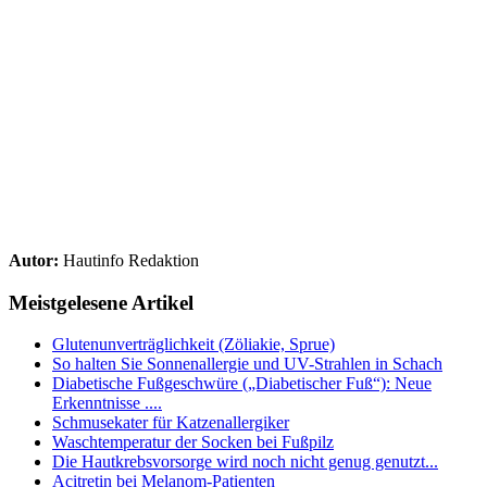
Autor:
Hautinfo Redaktion
Meistgelesene Artikel
Glutenunverträglichkeit (Zöliakie, Sprue)
So halten Sie Sonnenallergie und UV-Strahlen in Schach
Diabetische Fußgeschwüre („Diabetischer Fuß“): Neue
Erkenntnisse ....
Schmusekater für Katzenallergiker
Waschtemperatur der Socken bei Fußpilz
Die Hautkrebsvorsorge wird noch nicht genug genutzt...
Acitretin bei Melanom-Patienten