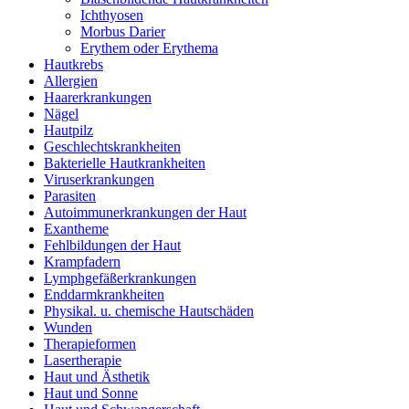
Ichthyosen
Morbus Darier
Erythem oder Erythema
Hautkrebs
Allergien
Haarerkrankungen
Nägel
Hautpilz
Geschlechtskrankheiten
Bakterielle Hautkrankheiten
Viruserkrankungen
Parasiten
Autoimmunerkrankungen der Haut
Exantheme
Fehlbildungen der Haut
Krampfadern
Lymphgefäßerkrankungen
Enddarmkrankheiten
Physikal. u. chemische Hautschäden
Wunden
Therapieformen
Lasertherapie
Haut und Ästhetik
Haut und Sonne