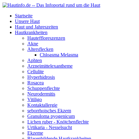
Startseite
Unsere Haut
Haut und Jahreszeiten
Hautkrankheiten
Hauteffloreszenzen
Akne
Altersflecken
Chloasma Melasma
Aphten
Arzneimittelexantheme
Cellulite
Hyperhidrosis
Rosacea
Schuppenflechte
Neurodermitis
Vitiligo
Kontaktallergie
seborrhoisches Ekzem
Granuloma pyogenicum
Lichen ruber - Knötchenflechte
Urtikaria - Nesselsucht
Ekzeme
Blasenbildende Hautkrankheiten