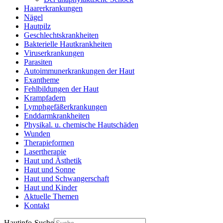
Haarerkrankungen
Nägel
Hautpilz
Geschlechtskrankheiten
Bakterielle Hautkrankheiten
Viruserkrankungen
Parasiten
Autoimmunerkrankungen der Haut
Exantheme
Fehlbildungen der Haut
Krampfadern
Lymphgefäßerkrankungen
Enddarmkrankheiten
Physikal. u. chemische Hautschäden
Wunden
Therapieformen
Lasertherapie
Haut und Ästhetik
Haut und Sonne
Haut und Schwangerschaft
Haut und Kinder
Aktuelle Themen
Kontakt
Hautinfo-Suche