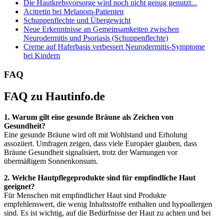
Die Hautkrebsvorsorge wird noch nicht genug genutzt...
Acitretin bei Melanom-Patienten
Schuppenflechte und Übergewicht
Neue Erkenntnisse an Gemeinsamkeiten zwischen
Neurodermitis und Psoriasis (Schuppenflechte)
Creme auf Haferbasis verbessert Neurodermitis-Symptome
bei Kindern
FAQ
FAQ zu Hautinfo.de
1. Warum gilt eine gesunde Bräune als Zeichen von
Gesundheit?
Eine gesunde Bräune wird oft mit Wohlstand und Erholung
assoziiert. Umfragen zeigen, dass viele Europäer glauben, dass
Bräune Gesundheit signalisiert, trotz der Warnungen vor
übermäßigem Sonnenkonsum.
2. Welche Hautpflegeprodukte sind für empfindliche Haut
geeignet?
Für Menschen mit empfindlicher Haut sind Produkte
empfehlenswert, die wenig Inhaltsstoffe enthalten und hypoallergen
sind. Es ist wichtig, auf die Bedürfnisse der Haut zu achten und bei