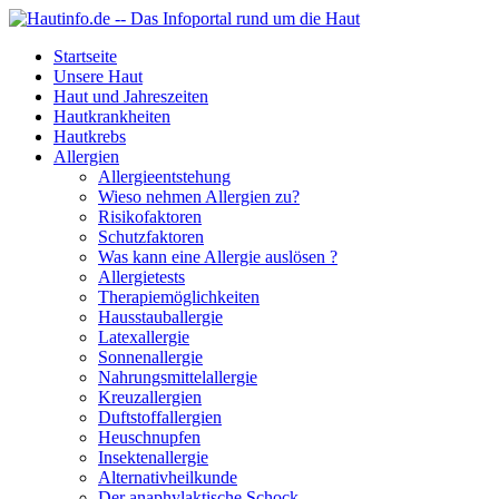
Startseite
Unsere Haut
Haut und Jahreszeiten
Hautkrankheiten
Hautkrebs
Allergien
Allergieentstehung
Wieso nehmen Allergien zu?
Risikofaktoren
Schutzfaktoren
Was kann eine Allergie auslösen ?
Allergietests
Therapiemöglichkeiten
Hausstauballergie
Latexallergie
Sonnenallergie
Nahrungsmittelallergie
Kreuzallergien
Duftstoffallergien
Heuschnupfen
Insektenallergie
Alternativheilkunde
Der anaphylaktische Schock