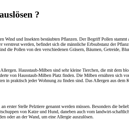
auslösen ?
 den Wind und Insekten bestäubten Pflanzen. Der Begriff Pollen stammt 
er verstreut werden, befindet sich die männliche Erbsubstanz der Pfla
sind die Pollen von den verschiedenen Gräsern, Bäumen, Getreide, Bl
 Allergen. Hausstaub-Milben sind sehr kleine Tierchen, die mit dem bl
underte von Hausstaub-Milben Platz finden. Die Milben ernähren sich v
ten in praktisch jeder Wohnung zu finden sind. Das Allergen aus dem K
an erster Stelle Pelztiere genannt werden müssen. Besonders die bel
utschuppen von Katze und Hund, daneben auch vom landwirt-schaftlic
oden oder an der Wand, um eine Allergie auszulösen.