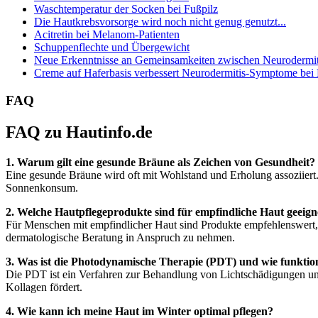
Waschtemperatur der Socken bei Fußpilz
Die Hautkrebsvorsorge wird noch nicht genug genutzt...
Acitretin bei Melanom-Patienten
Schuppenflechte und Übergewicht
Neue Erkenntnisse an Gemeinsamkeiten zwischen Neurodermiti
Creme auf Haferbasis verbessert Neurodermitis-Symptome bei
FAQ
FAQ zu Hautinfo.de
1. Warum gilt eine gesunde Bräune als Zeichen von Gesundheit?
Eine gesunde Bräune wird oft mit Wohlstand und Erholung assoziiert
Sonnenkonsum.
2. Welche Hautpflegeprodukte sind für empfindliche Haut geeign
Für Menschen mit empfindlicher Haut sind Produkte empfehlenswert, di
dermatologische Beratung in Anspruch zu nehmen.
3. Was ist die Photodynamische Therapie (PDT) und wie funktion
Die PDT ist ein Verfahren zur Behandlung von Lichtschädigungen und
Kollagen fördert.
4. Wie kann ich meine Haut im Winter optimal pflegen?