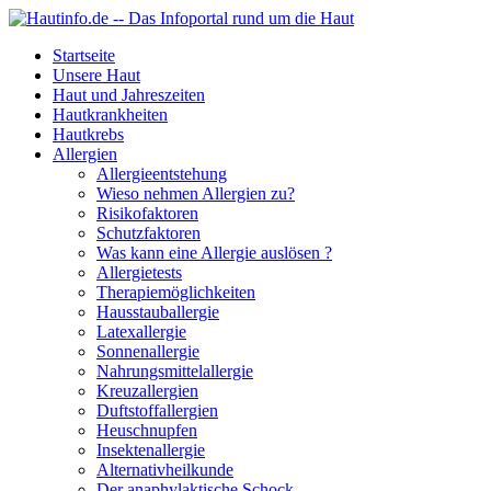
Startseite
Unsere Haut
Haut und Jahreszeiten
Hautkrankheiten
Hautkrebs
Allergien
Allergieentstehung
Wieso nehmen Allergien zu?
Risikofaktoren
Schutzfaktoren
Was kann eine Allergie auslösen ?
Allergietests
Therapiemöglichkeiten
Hausstauballergie
Latexallergie
Sonnenallergie
Nahrungsmittelallergie
Kreuzallergien
Duftstoffallergien
Heuschnupfen
Insektenallergie
Alternativheilkunde
Der anaphylaktische Schock