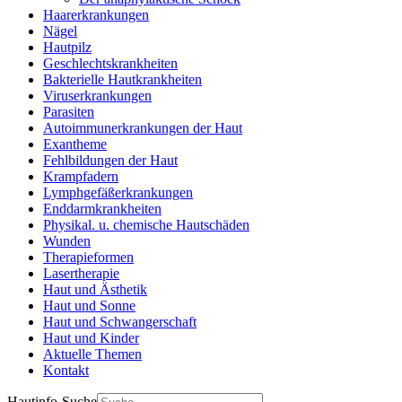
Haarerkrankungen
Nägel
Hautpilz
Geschlechtskrankheiten
Bakterielle Hautkrankheiten
Viruserkrankungen
Parasiten
Autoimmunerkrankungen der Haut
Exantheme
Fehlbildungen der Haut
Krampfadern
Lymphgefäßerkrankungen
Enddarmkrankheiten
Physikal. u. chemische Hautschäden
Wunden
Therapieformen
Lasertherapie
Haut und Ästhetik
Haut und Sonne
Haut und Schwangerschaft
Haut und Kinder
Aktuelle Themen
Kontakt
Hautinfo-Suche