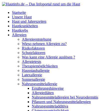
Startseite
Unsere Haut
Haut und Jahreszeiten
Hautkrankheiten
Hautkrebs
Allergien
Allergieentstehung
Wieso nehmen Allergien zu?
Risikofaktoren
Schutzfaktoren
Was kann eine Allergie auslösen ?
Allergietests
Therapiemöglichkeiten
Hausstauballergie
Latexallergie
Sonnenallergie
Nahrungsmittelallergie
Ernährungshinweise
Allergiediäten
Nahrungsmittelallergien bei Neurodermitis
Pflanzen und Nahrungsmittelallergien
Nahrungsmitteladditiva
Glutenunverträglichkeit