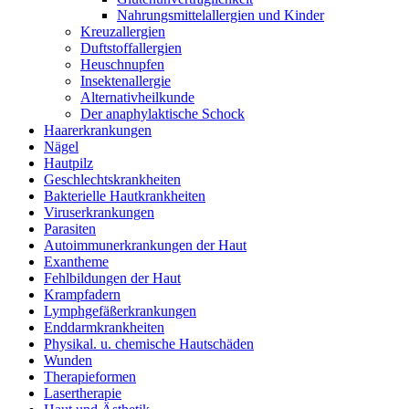
Nahrungsmittelallergien und Kinder
Kreuzallergien
Duftstoffallergien
Heuschnupfen
Insektenallergie
Alternativheilkunde
Der anaphylaktische Schock
Haarerkrankungen
Nägel
Hautpilz
Geschlechtskrankheiten
Bakterielle Hautkrankheiten
Viruserkrankungen
Parasiten
Autoimmunerkrankungen der Haut
Exantheme
Fehlbildungen der Haut
Krampfadern
Lymphgefäßerkrankungen
Enddarmkrankheiten
Physikal. u. chemische Hautschäden
Wunden
Therapieformen
Lasertherapie