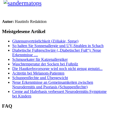
Autor:
Hautinfo Redaktion
Meistgelesene Artikel
Glutenunverträglichkeit (Zöliakie, Sprue)
So halten Sie Sonnenallergie und UV-Strahlen in Schach
Diabetische Fußgeschwüre („Diabetischer Fuß“): Neue
Erkenntnisse ....
Schmusekater für Katzenallergiker
Waschtemperatur der Socken bei Fußpilz
Die Hautkrebsvorsorge wird noch nicht genug genutzt...
Acitretin bei Melanom-Patienten
Schuppenflechte und Übergewicht
Neue Erkenntnisse an Gemeinsamkeiten zwischen
Neurodermitis und Psoriasis (Schuppenflechte)
Creme auf Haferbasis verbessert Neurodermitis-Symptome
bei Kindern
FAQ