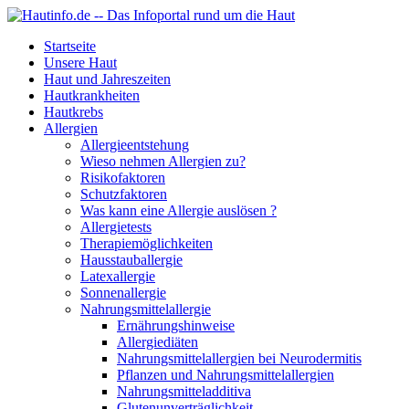
Startseite
Unsere Haut
Haut und Jahreszeiten
Hautkrankheiten
Hautkrebs
Allergien
Allergieentstehung
Wieso nehmen Allergien zu?
Risikofaktoren
Schutzfaktoren
Was kann eine Allergie auslösen ?
Allergietests
Therapiemöglichkeiten
Hausstauballergie
Latexallergie
Sonnenallergie
Nahrungsmittelallergie
Ernährungshinweise
Allergiediäten
Nahrungsmittelallergien bei Neurodermitis
Pflanzen und Nahrungsmittelallergien
Nahrungsmitteladditiva
Glutenunverträglichkeit