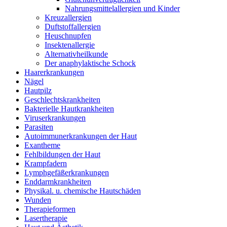
Nahrungsmittelallergien und Kinder
Kreuzallergien
Duftstoffallergien
Heuschnupfen
Insektenallergie
Alternativheilkunde
Der anaphylaktische Schock
Haarerkrankungen
Nägel
Hautpilz
Geschlechtskrankheiten
Bakterielle Hautkrankheiten
Viruserkrankungen
Parasiten
Autoimmunerkrankungen der Haut
Exantheme
Fehlbildungen der Haut
Krampfadern
Lymphgefäßerkrankungen
Enddarmkrankheiten
Physikal. u. chemische Hautschäden
Wunden
Therapieformen
Lasertherapie