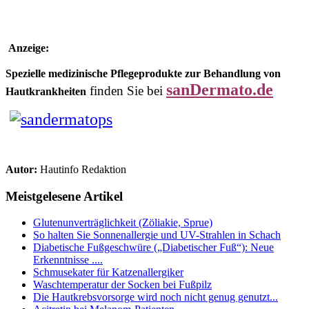
Anzeige:
Spezielle medizinische Pflegeprodukte zur Behandlung von
sanDermato.de
finden Sie bei
Hautkrankheiten
Autor:
Hautinfo Redaktion
Meistgelesene Artikel
Glutenunverträglichkeit (Zöliakie, Sprue)
So halten Sie Sonnenallergie und UV-Strahlen in Schach
Diabetische Fußgeschwüre („Diabetischer Fuß“): Neue
Erkenntnisse ....
Schmusekater für Katzenallergiker
Waschtemperatur der Socken bei Fußpilz
Die Hautkrebsvorsorge wird noch nicht genug genutzt...