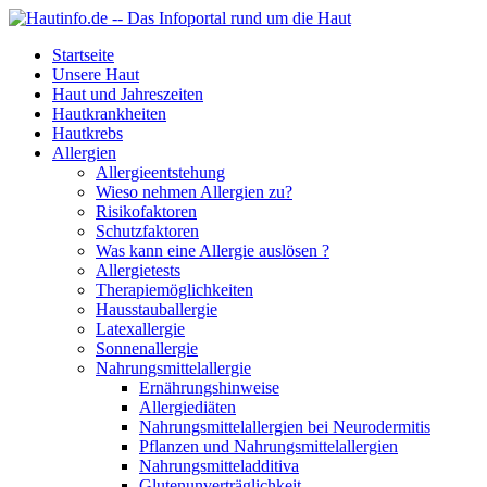
Startseite
Unsere Haut
Haut und Jahreszeiten
Hautkrankheiten
Hautkrebs
Allergien
Allergieentstehung
Wieso nehmen Allergien zu?
Risikofaktoren
Schutzfaktoren
Was kann eine Allergie auslösen ?
Allergietests
Therapiemöglichkeiten
Hausstauballergie
Latexallergie
Sonnenallergie
Nahrungsmittelallergie
Ernährungshinweise
Allergiediäten
Nahrungsmittelallergien bei Neurodermitis
Pflanzen und Nahrungsmittelallergien
Nahrungsmitteladditiva
Glutenunverträglichkeit