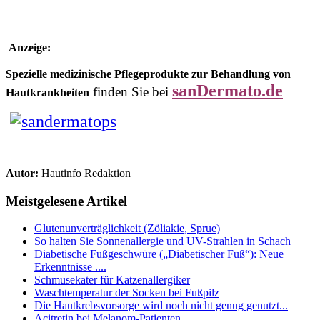
Anzeige:
Spezielle medizinische Pflegeprodukte zur Behandlung von
sanDermato.de
finden Sie bei
Hautkrankheiten
Autor:
Hautinfo Redaktion
Meistgelesene Artikel
Glutenunverträglichkeit (Zöliakie, Sprue)
So halten Sie Sonnenallergie und UV-Strahlen in Schach
Diabetische Fußgeschwüre („Diabetischer Fuß“): Neue
Erkenntnisse ....
Schmusekater für Katzenallergiker
Waschtemperatur der Socken bei Fußpilz
Die Hautkrebsvorsorge wird noch nicht genug genutzt...
Acitretin bei Melanom-Patienten