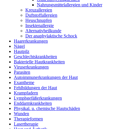
Nahrungsmittelallergien und Kinder
Kreuzallergien
Duftstoffallergien
Heuschnupfen
Insektenallergie
Alternativheilkunde
Der anaphylaktische Schock
Haarerkrankungen
Nägel
Hautpilz
Geschlechtskrankheiten
Bakterielle Hautkrankheiten
Viruserkrankungen
Parasiten
Autoimmunerkrankungen der Haut
Exantheme
Fehlbildungen der Haut
Krampfadern
Lymphgefäßerkrankungen
Enddarmkrankheiten
Physikal. u. chemische Hautschäden
Wunden
Therapieformen
Lasertherapie